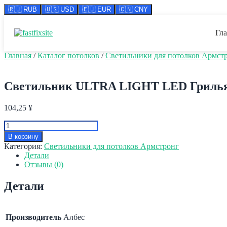
🇷🇺 RUB
🇺🇸 USD
🇪🇺 EUR
🇨🇳 CNY
Перейти
к
Гл
содержимому
Главная
/
Каталог потолков
/
Светильники для потолков Армст
Светильник ULTRA LIGHT LED Грильят
104,25
¥
Количество
товара
В корзину
Светильник
Категория:
Светильники для потолков Армстронг
ULTRA
Детали
LIGHT
Отзывы (0)
LED
Грильято
Детали
Албес
3000Лм/6500К
рассеиватель
ОПАЛ
Производитель
Албес