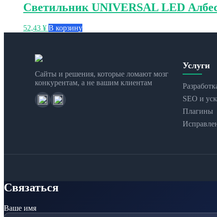
Светильник UNIVERSAL LED Албес
52,43
¥
В корзину
Услуги
Сайты и решения, которые ломают мозг
конкурентам, а не вашим клиентам
Разработк
SEO и уск
Плагины
Исправле
Связаться
Ваше имя