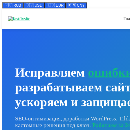
🇷🇺 RUB
🇺🇸 USD
🇪🇺 EUR
🇨🇳 CNY
Перейти
к
Гл
содержимому
Исправляем
ошибки
разрабатываем сай
ускоряем и защища
SEO-оптимизация, доработки WordPress, Tild
кастомные решения под ключ.
Работаем за 24