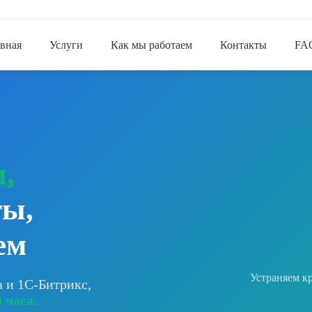
авная
Услуги
Как мы работаем
Контакты
FA
,
ты,
ем
Устраняем кр
a и 1С-Битрикс,
 часа.