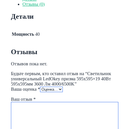
LedOkey
Отзывы (0)
призма
595х595x19
Детали
40Вт
595х595мм
3600
Лм
Мощность
40
4000/6500K
Отзывы
Отзывов пока нет.
Будьте первым, кто оставил отзыв на “Светильник
универсальный LedOkey призма 595х595×19 40Вт
595х595мм 3600 Лм 4000/6500K”
Ваша оценка
*
Ваш отзыв
*