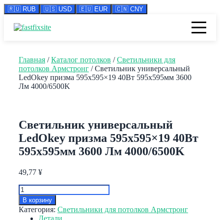
🇷🇺 RUB
🇺🇸 USD
🇪🇺 EUR
🇨🇳 CNY
Перейти
к
содержимому
Главная
/
Каталог потолков
/
Светильники для
потолков Армстронг
/ Светильник универсальный
LedOkey призма 595х595×19 40Вт 595х595мм 3600
Лм 4000/6500K
Светильник универсальный
LedOkey призма 595х595×19 40Вт
595х595мм 3600 Лм 4000/6500K
49,77
¥
Количество
товара
В корзину
Светильник
Категория:
Светильники для потолков Армстронг
универсальный
Детали