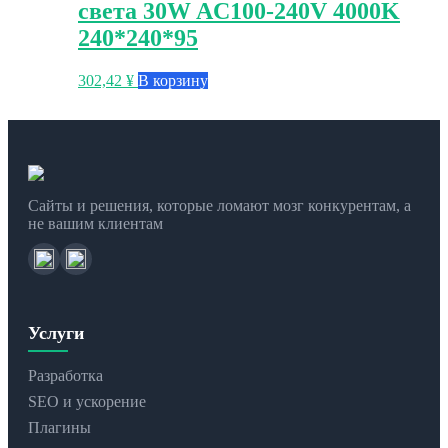
света 30W AC100-240V 4000K
240*240*95
302,42
¥
В корзину
Сайты и решения, которые ломают мозг конкурентам, а
не вашим клиентам
Услуги
Разработка
SEO и ускорение
Плагины