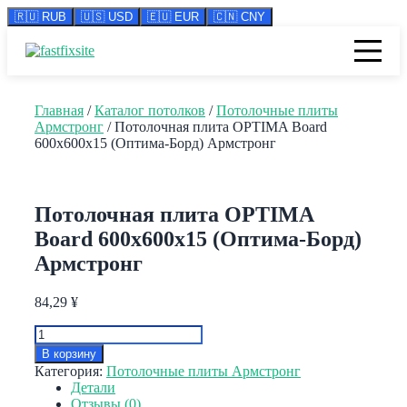
🇷🇺 RUB
🇺🇸 USD
🇪🇺 EUR
🇨🇳 CNY
Перейти
к
содержимому
Главная
/
Каталог потолков
/
Потолочные плиты
Армстронг
/ Потолочная плита OPTIMA Board
600x600x15 (Оптима-Борд) Армстронг
Потолочная плита OPTIMA
Board 600x600x15 (Оптима-Борд)
Армстронг
84,29
¥
Количество
товара
В корзину
Потолочная
Категория:
Потолочные плиты Армстронг
плита
Детали
OPTIMA
Отзывы (0)