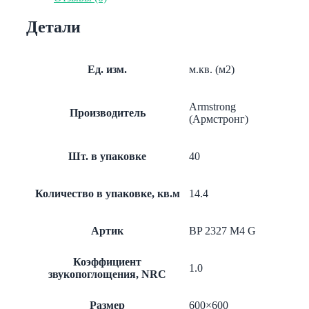
Board
600x600x15
Детали
(Оптима-
Борд)
Армстронг
Ед. изм.
м.кв. (м2)
Armstrong
Производитель
(Армстронг)
Шт. в упаковке
40
Количество в упаковке, кв.м
14.4
Артик
BP 2327 M4 G
Коэффициент
1.0
звукопоглощения, NRC
Размер
600×600