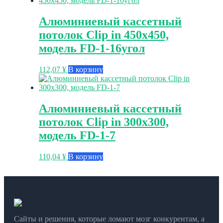
Алюминиевый кассетный
потолок Clip in 450х450,
модель FD-1-16угол
112,07
¥
В корзину
Алюминиевый кассетный
потолок Clip in 300х300,
модель FD-1-7
110,04
¥
В корзину
Сайты и решения, которые ломают мозг конкурентам, а