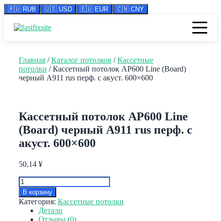
🇷🇺 RUB
🇺🇸 USD
🇪🇺 EUR
🇨🇳 CNY
Перейти
к
содержимому
Главная
/
Каталог потолков
/
Кассетные
потолки
/ Кассетный потолок AP600 Line (Board)
черный А911 rus перф. с акуст. 600×600
Кассетный потолок AP600 Line
(Board) черный А911 rus перф. с
акуст. 600×600
50,14
¥
Количество
товара
В корзину
Кассетный
Категория:
Кассетные потолки
потолок
Детали
AP600
Отзывы (0)