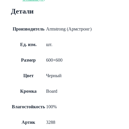
Line
(Board)
Детали
черный
А911
rus
перф.
Производитель
Armstrong (Армстронг)
с
акуст.
600x600
Ед. изм.
шт.
Размер
600×600
Цвет
Черный
Кромка
Board
Влагостойкость
100%
Артик
3288