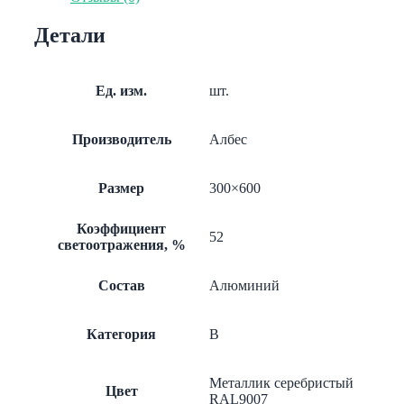
Vector
AP300*600
Детали
Vector
металлик
А907
Ед. изм.
шт.
Производитель
Албес
Размер
300×600
Коэффициент
52
светоотражения, %
Состав
Алюминий
Категория
B
Металлик серебристый
Цвет
RAL9007