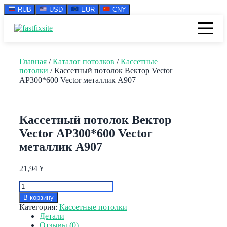
RUB
USD
EUR
CNY
Перейти
к
содержимому
Главная
/
Каталог потолков
/
Кассетные
потолки
/ Кассетный потолок Вектор Vector
AP300*600 Vector металлик А907
Кассетный потолок Вектор
Vector AP300*600 Vector
металлик А907
21,94
¥
Количество
товара
В корзину
Кассетный
Категория:
Кассетные потолки
потолок
Детали
Вектор
Отзывы (0)