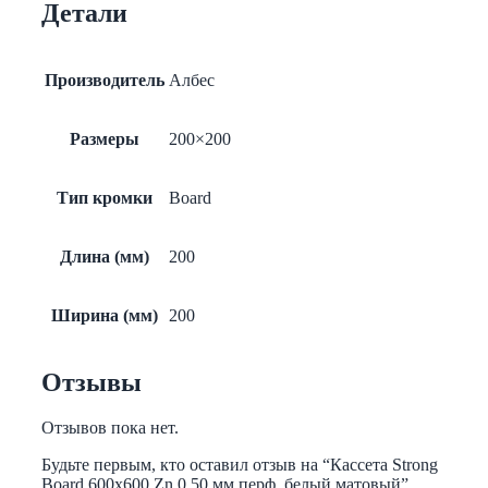
Детали
0,50
мм
перф.
белый
Производитель
Албес
матовый
Размеры
200×200
Тип кромки
Board
Длина (мм)
200
Ширина (мм)
200
Отзывы
Отзывов пока нет.
Будьте первым, кто оставил отзыв на “Кассета Strong
Board 600х600 Zn 0,50 мм перф. белый матовый”