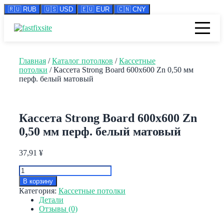
🇷🇺 RUB
🇺🇸 USD
🇪🇺 EUR
🇨🇳 CNY
Перейти
к
содержимому
Главная
/
Каталог потолков
/
Кассетные
потолки
/ Кассета Strong Board 600х600 Zn 0,50 мм
перф. белый матовый
Кассета Strong Board 600х600 Zn
0,50 мм перф. белый матовый
37,91
¥
Количество
товара
В корзину
Кассета
Категория:
Кассетные потолки
Strong
Детали
Board
Отзывы (0)
600х600
Zn