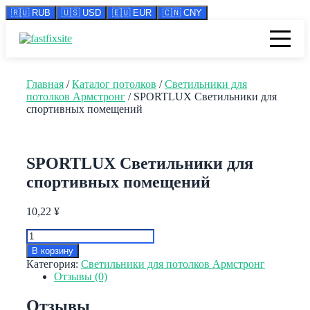
🇷🇺 RUB
🇺🇸 USD
🇪🇺 EUR
🇨🇳 CNY
Перейти
к
содержимому
Главная
/
Каталог потолков
/
Светильники для
потолков Армстронг
/ SPORTLUX Светильники для
спортивных помещений
SPORTLUX Светильники для
спортивных помещений
10,22
¥
Количество
товара
В корзину
SPORTLUX
Категория:
Светильники для потолков Армстронг
Светильники
Отзывы (0)
для
спортивных
Отзывы
помещений