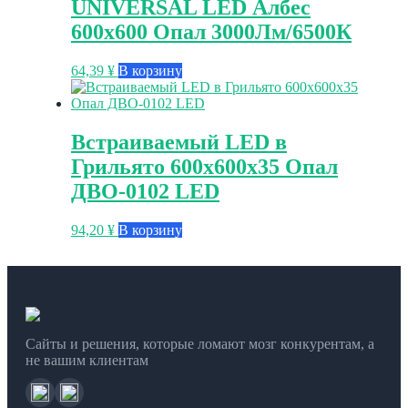
UNIVERSAL LED Албес
600х600 Опал 3000Лм/6500К
64,39
¥
В корзину
Встраиваемый LED в
Грильято 600х600х35 Опал
ДВО-0102 LED
94,20
¥
В корзину
Сайты и решения, которые ломают мозг конкурентам, а
не вашим клиентам