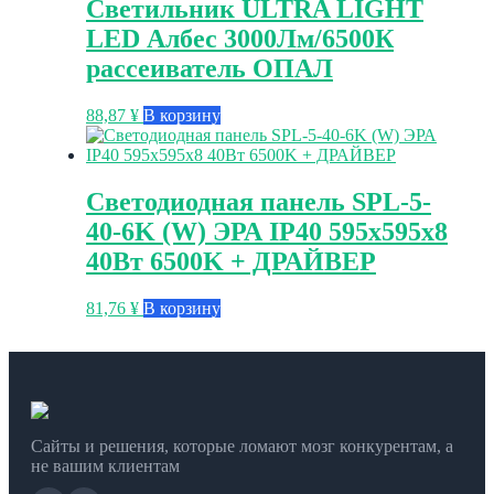
Светильник ULTRA LIGHT
LED Албес 3000Лм/6500К
рассеиватель ОПАЛ
88,87
¥
В корзину
Светодиодная панель SPL-5-
40-6K (W) ЭРА IP40 595x595x8
40Вт 6500K + ДРАЙВЕР
81,76
¥
В корзину
Сайты и решения, которые ломают мозг конкурентам, а
не вашим клиентам