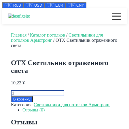
🇷🇺 RUB
🇺🇸 USD
🇪🇺 EUR
🇨🇳 CNY
Перейти
к
содержимому
Главная
/
Каталог потолков
/
Светильники для
потолков Армстронг
/ OTX Светильник отраженного
света
OTX Светильник отраженного
света
10,22
¥
Количество
товара
В корзину
OTX
Категория:
Светильники для потолков Армстронг
Светильник
Отзывы (0)
отраженного
света
Отзывы