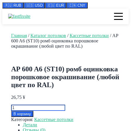
🇷🇺 RUB
🇺🇸 USD
🇪🇺 EUR
🇨🇳 CNY
Перейти
к
содержимому
Главная
/
Каталог потолков
/
Кассетные потолки
/ AP
600 A6 (ST10) ромб оцинковка порошковое
окрашивание (любой цвет по RAL)
AP 600 A6 (ST10) ромб оцинковка
порошковое окрашивание (любой
цвет по RAL)
26,75
¥
Количество
товара
В корзину
AP
Категория:
Кассетные потолки
600
Детали
A6
Отзывы (0)