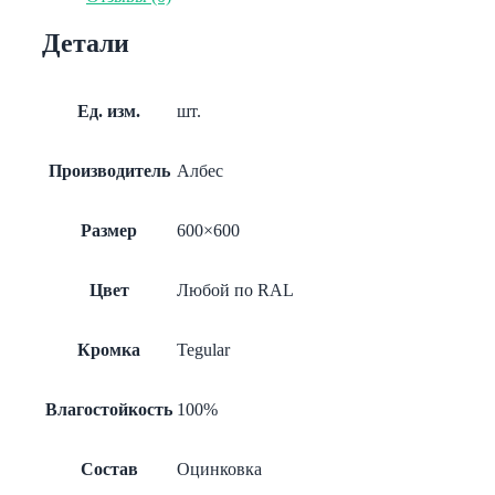
(ST10)
ромб
Детали
оцинковка
порошковое
окрашивание
(любой
Ед. изм.
шт.
цвет
по
RAL)
Производитель
Албес
Размер
600×600
Цвет
Любой по RAL
Кромка
Tegular
Влагостойкость
100%
Состав
Оцинковка