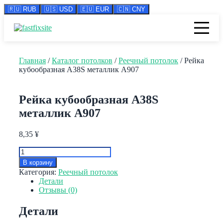
🇷🇺 RUB
🇺🇸 USD
🇪🇺 EUR
🇨🇳 CNY
Перейти
к
содержимому
Главная
/
Каталог потолков
/
Реечный потолок
/ Рейка
кубообразная A38S металлик А907
Рейка кубообразная A38S
металлик А907
8,35
¥
Количество
товара
В корзину
Рейка
Категория:
Реечный потолок
кубообразная
Детали
A38S
Отзывы (0)
металлик
А907
Детали