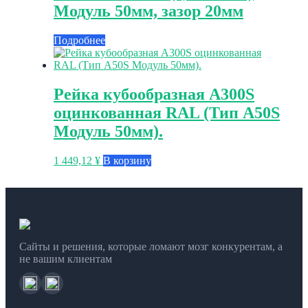
Модуль 50мм, зазор 20мм
Подробнее
Рейка кубообразная A300S
оцинкованная RAL (Тип A50S
Модуль 50мм).
1 449,12
¥
В корзину
Сайты и решения, которые ломают мозг конкурентам, а
не вашим клиентам