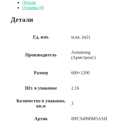
панель
Детали
WOOD
Отзывы (0)
Rg
8013
Детали
Board
1200x600x13
BPCS4990M5ASH
Ед. изм.
м.кв. (м2)
Armstrong
Производитель
(Армстронг)
Размер
600×1200
Шт. в упаковке
2.16
Количество в упаковке,
3
кв.м
Артик
BPCS4990M5ASH