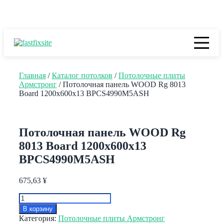
Перейти
🇷🇺 RUB
🇺🇸 USD
🇪🇺 EUR
🇨🇳 CNY
к
содержимому
Главная
/
Каталог потолков
/
Потолочные плиты
Армстронг
/ Потолочная панель WOOD Rg 8013
Board 1200x600x13 BPCS4990M5ASH
Потолочная панель WOOD Rg
8013 Board 1200x600x13
BPCS4990M5ASH
675,63
¥
Количество
товара
В корзину
Потолочная
Категория:
Потолочные плиты Армстронг