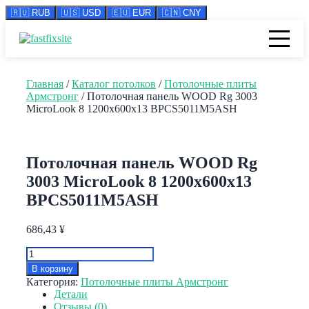
🇷🇺 RUB
🇺🇸 USD
🇪🇺 EUR
🇨🇳 CNY
Перейти
к
содержимому
Главная
/
Каталог потолков
/
Потолочные плиты
Армстронг
/ Потолочная панель WOOD Rg 3003
MicroLook 8 1200x600x13 BPCS5011M5ASH
Потолочная панель WOOD Rg
3003 MicroLook 8 1200x600x13
BPCS5011M5ASH
686,43
¥
Количество
товара
В корзину
Потолочная
Категория:
Потолочные плиты Армстронг
панель
Детали
WOOD
Отзывы (0)