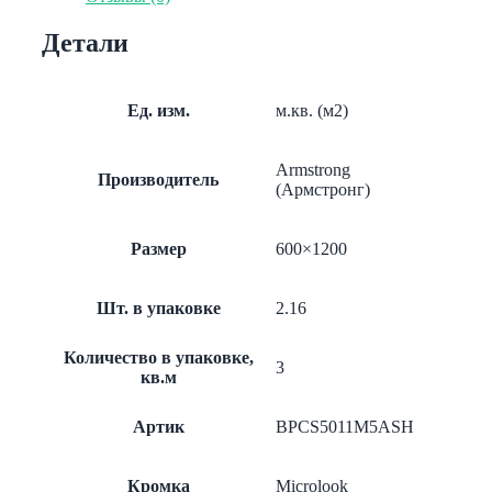
Rg
3003
Детали
MicroLook
8
1200x600x13
BPCS5011M5ASH
Ед. изм.
м.кв. (м2)
Armstrong
Производитель
(Армстронг)
Размер
600×1200
Шт. в упаковке
2.16
Количество в упаковке,
3
кв.м
Артик
BPCS5011M5ASH
Кромка
Microlook