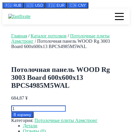
🇷🇺 RUB
🇺🇸 USD
🇪🇺 EUR
🇨🇳 CNY
Перейти
к
содержимому
Главная
/
Каталог потолков
/
Потолочные плиты
Армстронг
/ Потолочная панель WOOD Rg 3003
Board 600x600x13 BPCS4985M5WAL
Потолочная панель WOOD Rg
3003 Board 600x600x13
BPCS4985M5WAL
684,87
¥
Количество
товара
В корзину
Потолочная
Категория:
Потолочные плиты Армстронг
панель
Детали
WOOD
Отзывы (0)