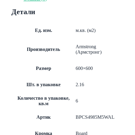
Rg
3003
Детали
Board
600x600x13
BPCS4985M5WAL
Ед. изм.
м.кв. (м2)
Armstrong
Производитель
(Армстронг)
Размер
600×600
Шт. в упаковке
2.16
Количество в упаковке,
6
кв.м
Артик
BPCS4985M5WAL
Кромка
Board