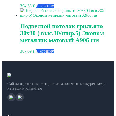
304,38
¥
В корзину
Подвесной потолок грильято
30х30 ( выс.30/шир.5) Эконом
металлик матовый А906 rus
307,69
¥
В корзину
Сайты и решения, которые ломают мозг конкурентам, а
не вашим клиентам