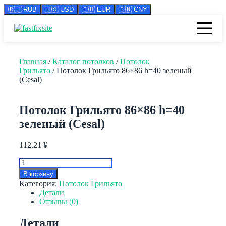
🇷🇺 RUB
🇺🇸 USD
🇪🇺 EUR
🇨🇳 CNY
Перейти
к
содержимому
Главная
/
Каталог потолков
/
Потолок
Грильято
/ Потолок Грильято 86×86 h=40 зеленый
(Cesal)
Потолок Грильято 86×86 h=40
зеленый (Cesal)
112,21
¥
Количество
товара
В корзину
Потолок
Категория:
Потолок Грильято
Грильято
Детали
86x86
Отзывы (0)
h=40
зеленый
Детали
(Cesal)