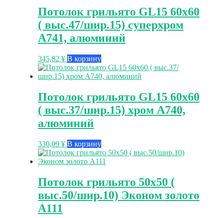
Потолок грильято GL15 60х60
( выс.47/шир.15) суперхром
А741, алюминий
345,82
¥
В корзину
Потолок грильято GL15 60х60
( выс.37/шир.15) хром А740,
алюминий
330,09
¥
В корзину
Потолок грильято 50х50 (
выс.50/шир.10) Эконом золото
А111