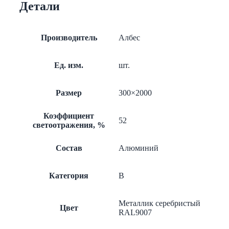
Детали
эконом
металлик
А907
Производитель
Албес
Ед. изм.
шт.
Размер
300×2000
Коэффициент
52
светоотражения, %
Состав
Алюминий
Категория
B
Металлик серебристый
Цвет
RAL9007