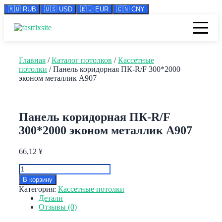
🇷🇺 RUB
🇺🇸 USD
🇪🇺 EUR
🇨🇳 CNY
Перейти
к
содержимому
Главная
/
Каталог потолков
/
Кассетные
потолки
/ Панель коридорная ПК-R/F 300*2000
эконом металлик А907
Панель коридорная ПК-R/F
300*2000 эконом металлик А907
66,12
¥
Количество
товара
В корзину
Панель
Категория:
Кассетные потолки
коридорная
Детали
ПК-
Отзывы (0)
R/F
300*2000