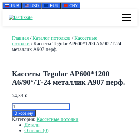
RUB
USD
EUR
CNY
Перейти
к
содержимому
Главная
/
Каталог потолков
/
Кассетные
потолки
/ Кассеты Tegular AP600*1200 A6/90°/Т-24
металлик А907 перф.
Кассеты Tegular AP600*1200
A6/90°/Т-24 металлик А907 перф.
54,39
¥
Количество
товара
В корзину
Кассеты
Категория:
Кассетные потолки
Tegular
Детали
AP600*1200
Отзывы (0)
A6/90°/
Т-24