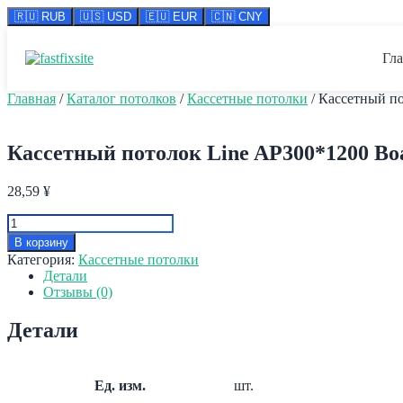
🇷🇺 RUB
🇺🇸 USD
🇪🇺 EUR
🇨🇳 CNY
Перейти
к
Гл
содержимому
Главная
/
Каталог потолков
/
Кассетные потолки
/ Кассетный по
Кассетный потолок Line AP300*1200 Boa
28,59
¥
Количество
товара
В корзину
Кассетный
Категория:
Кассетные потолки
потолок
Детали
Line
Отзывы (0)
AP300*1200
Board
Детали
хром
А740;
золото
А111
Ед. изм.
шт.
Эконом