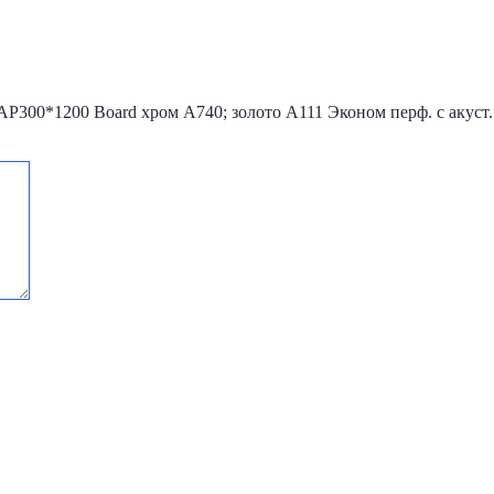
AP300*1200 Board хром А740; золото А111 Эконом перф. с акуст.