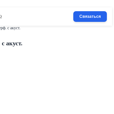
Q
Связаться
ф. с акуст.
с акуст.