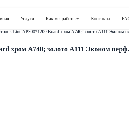
авная
Услуги
Как мы работаем
Контакты
FA
толок Line AP300*1200 Board хром А740; золото А111 Эконом пер
rd хром А740; золото А111 Эконом перф. 