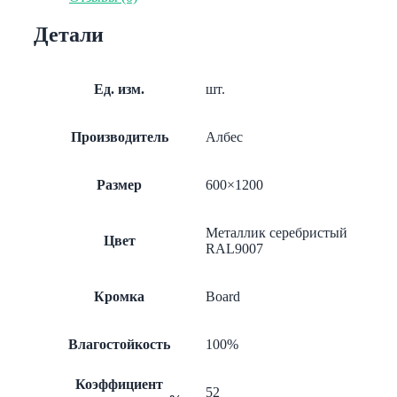
Board
эконом
Детали
металлик
А907
перф.
Ед. изм.
шт.
Производитель
Албес
Размер
600×1200
Металлик серебристый
Цвет
RAL9007
Кромка
Board
Влагостойкость
100%
Коэффициент
52