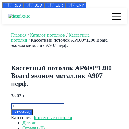
🇷🇺 RUB
🇺🇸 USD
🇪🇺 EUR
🇨🇳 CNY
Перейти
к
содержимому
Главная
/
Каталог потолков
/
Кассетные
потолки
/ Кассетный потолок AP600*1200 Board
эконом металлик А907 перф.
Кассетный потолок AP600*1200
Board эконом металлик А907
перф.
38,02
¥
Количество
товара
В корзину
Кассетный
Категория:
Кассетные потолки
потолок
Детали
AP600*1200
Отзывы (0)