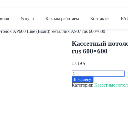
авная
Услуги
Как мы работаем
Контакты
FA
толок AP600 Line (Board) металлик А907 rus 600×600
Кассетный потоло
rus 600×600
17,19
¥
Количество
товара
В корзину
Кассетный
Категория:
Кассетные потол
потолок
AP600
Line
(Board)
металлик
А907
rus
600x600