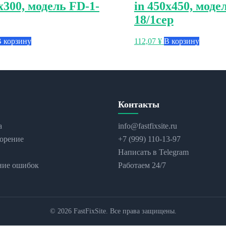
х300, модель FD-1-
in 450х450, моде
18/1сер
 корзину
112,07
¥
В корзину
Контакты
а
info@fastfixsite.ru
орение
+7 (999) 110-13-97
Написать в Telegram
ние ошибок
Работаем 24/7
© 2026 FastFixSite. Все права защищены.