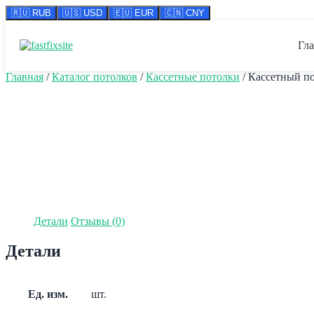
🇷🇺 RUB
🇺🇸 USD
🇪🇺 EUR
🇨🇳 CNY
Перейти
к
Гл
содержимому
Главная
/
Каталог потолков
/
Кассетные потолки
/ Кассетный по
Детали
Отзывы (0)
Детали
Ед. изм.
шт.