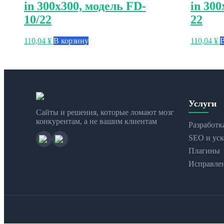
in 300х300, модель FD-
in 300
10/22
22
110,04
¥
В корзину
110,04
¥
В
Услуги
Сайты и решения, которые ломают мозг
конкурентам, а не вашим клиентам
Разработк
SEO и уск
Плагины
Исправле