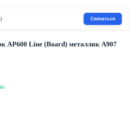
Q
Связаться
к AP600 Line (Board) металлик А907
ки