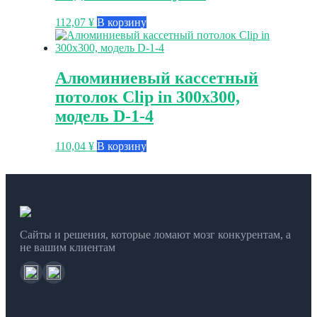
112,07
¥
В корзину
Алюминиевый кассетный
потолок Clip in 300х300,
модель D-1-4
110,04
¥
В корзину
Сайты и решения, которые ломают мозг конкурентам, а
не вашим клиентам