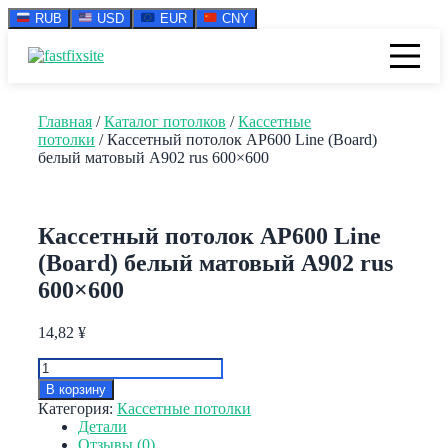
RUB
USD
EUR
CNY
Перейти
к
содержимому
Главная
/
Каталог потолков
/
Кассетные
потолки
/ Кассетный потолок AP600 Line (Board)
белый матовый А902 rus 600×600
Кассетный потолок AP600 Line
(Board) белый матовый А902 rus
600×600
14,82
¥
Количество
товара
В корзину
Кассетный
Категория:
Кассетные потолки
потолок
Детали
AP600
Отзывы (0)