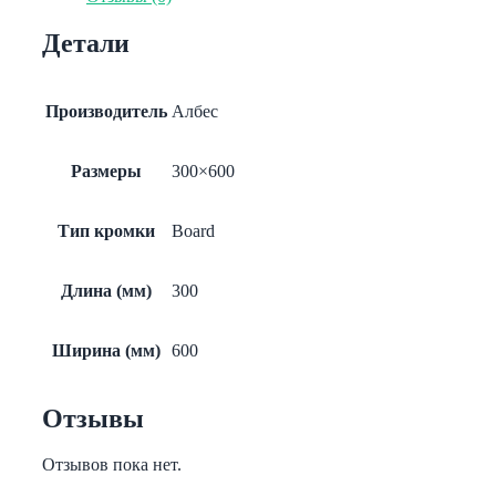
Line
(Board)
Детали
белый
матовый
А902
rus
Производитель
Албес
600x600
Размеры
300×600
Тип кромки
Board
Длина (мм)
300
Ширина (мм)
600
Отзывы
Отзывов пока нет.