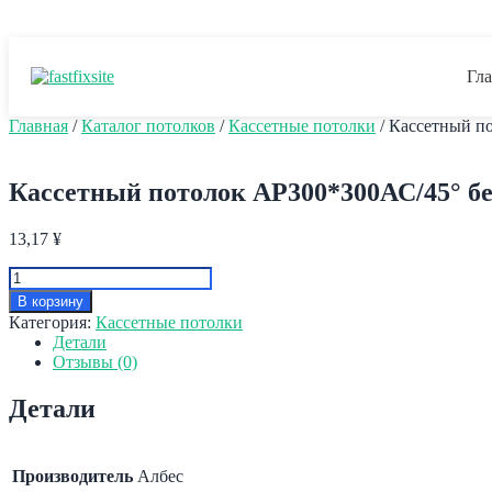
Пере
🇷🇺 RUB
🇺🇸 USD
🇪🇺 EUR
🇨🇳 CNY
к
соде
Гл
Главная
/
Каталог потолков
/
Кассетные потолки
/ Кассетный п
Кассетный потолок AP300*300АС/45° б
13,17
¥
Количество
товара
В корзину
Кассетный
Категория:
Кассетные потолки
потолок
Детали
AP300*300АС/45°
Отзывы (0)
белый
матовый
Детали
А902
rus
перф.
Эконом
Производитель
Албес