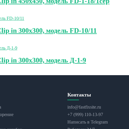
p in 450х450, модель FD-1-18/1сер
p in 300х300, модель FD-10/11
p in 300х300, модель Д-1-9
Контакты
а
info@fastfixsite.ru
орение
+7 (999) 110-13-97
Написать в Telegram