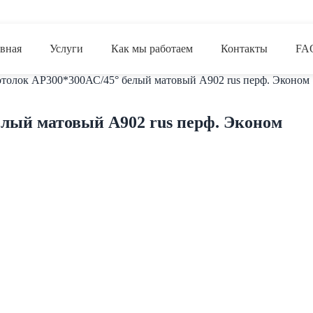
йти
ржимому
авная
Услуги
Как мы работаем
Контакты
FA
отолок AP300*300АС/45° белый матовый А902 rus перф. Эконом
елый матовый А902 rus перф. Эконом