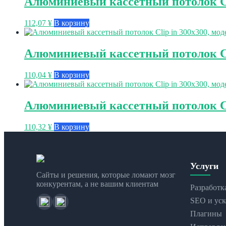
Алюминиевый кассетный потолок Cli
112,07
¥
В корзину
Алюминиевый кассетный потолок Cli
110,04
¥
В корзину
Алюминиевый кассетный потолок Cli
110,32
¥
В корзину
Услуги
Сайты и решения, которые ломают мозг
конкурентам, а не вашим клиентам
Разработк
SEO и уск
Плагины