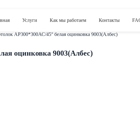
авная
Услуги
Как мы работаем
Контакты
FA
отолок AP300*300АС/45° белая оцинковка 9003(Албес)
лая оцинковка 9003(Албес)