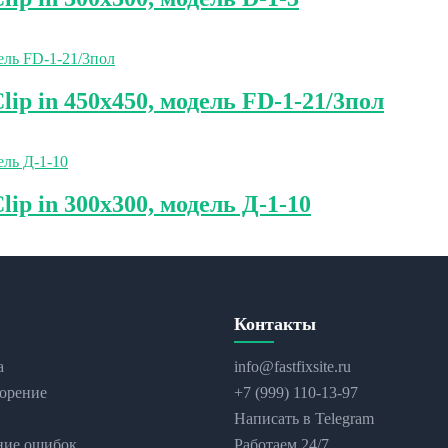
p in 450х450, модель FD-1-21/3пол
p in 300х300, модель Д-1-10
Контакты
а
info@fastfixsite.ru
орение
+7 (999) 110-13-97
Написать в Telegram
ние ошибок
Работаем 24/7