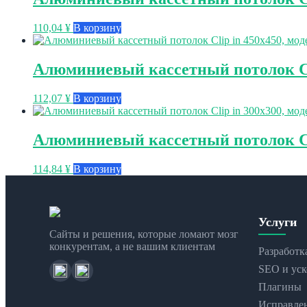
110,04
¥
В корзину
Алюминиевый кассетный потолок Cli
112,07
¥
В корзину
Алюминиевый кассетный потолок Cli
114,84
¥
В корзину
Услуги
Сайты и решения, которые ломают мозг
конкурентам, а не вашим клиентам
Разработк
SEO и уск
Плагины
Исправле