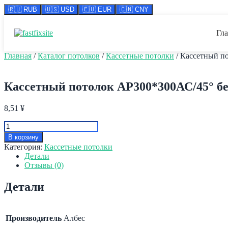
🇷🇺 RUB
🇺🇸 USD
🇪🇺 EUR
🇨🇳 CNY
Перейти
к
Гл
содержимому
Главная
/
Каталог потолков
/
Кассетные потолки
/ Кассетный п
Кассетный потолок AP300*300АС/45° бе
8,51
¥
Количество
товара
В корзину
Кассетный
Категория:
Кассетные потолки
потолок
Детали
AP300*300АС/45°
Отзывы (0)
белая
оцинковка
Детали
9003(Албес)
Производитель
Албес