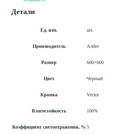
Veсtor
AP600
Детали
Vector
черный
А911
rus
Ед. изм.
шт.
перф.
Производитель
Албес
Размер
600×600
Цвет
Черный
Кромка
Vector
Влагостойкость
100%
Коэффициент светоотражения, %
5