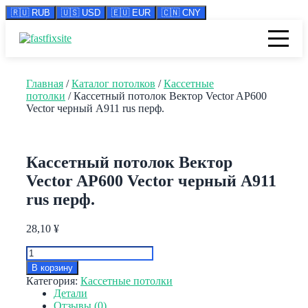
🇷🇺 RUB
🇺🇸 USD
🇪🇺 EUR
🇨🇳 CNY
Перейти
к
содержимому
Главная
/
Каталог потолков
/
Кассетные
потолки
/ Кассетный потолок Вектор Veсtor AP600
Vector черный А911 rus перф.
Кассетный потолок Вектор
Veсtor AP600 Vector черный А911
rus перф.
28,10
¥
Количество
товара
В корзину
Кассетный
Категория:
Кассетные потолки
потолок
Детали
Вектор
Отзывы (0)