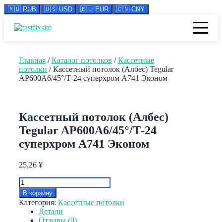
🇷🇺 RUB
🇺🇸 USD
🇪🇺 EUR
🇨🇳 CNY
Перейти
к
содержимому
Главная
/
Каталог потолков
/
Кассетные
потолки
/ Кассетный потолок (Албес) Tegular
AP600A6/45°/Т-24 суперхром А741 Эконом
Кассетный потолок (Албес)
Tegular AP600A6/45°/Т-24
суперхром А741 Эконом
25,26
¥
Количество
товара
В корзину
Кассетный
Категория:
Кассетные потолки
потолок
Детали
(Албес)
Отзывы (0)