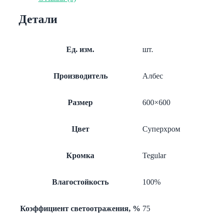
Tegular
AP600A6/45°/
Детали
Т-24
суперхром
А741
Эконом
Ед. изм.
шт.
Производитель
Албес
Размер
600×600
Цвет
Суперхром
Кромка
Tegular
Влагостойкость
100%
Коэффициент светоотражения, %
75