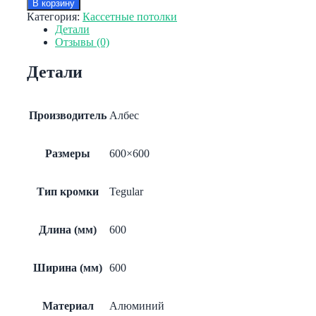
В корзину
Кассетный
Категория:
Кассетные потолки
потолок
Детали
(Албес)
Отзывы (0)
Tegular
AP600A6/45°/
Детали
Т-24
металлик
матовый
А906
Производитель
Албес
rus
Эконом
перф.
Размеры
600×600
с
акуст.
Тип кромки
Tegular
Длина (мм)
600
Ширина (мм)
600
Материал
Алюминий