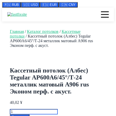
🇷🇺 RUB
🇺🇸 USD
🇪🇺 EUR
🇨🇳 CNY
Перейти
к
содержимому
Главная
/
Каталог потолков
/
Кассетные
потолки
/ Кассетный потолок (Албес) Tegular
AP600A6/45°/Т-24 металлик матовый А906 rus
Эконом перф. с акуст.
Кассетный потолок (Албес)
Tegular AP600A6/45°/Т-24
металлик матовый А906 rus
Эконом перф. с акуст.
40,02
¥
Количество
товара