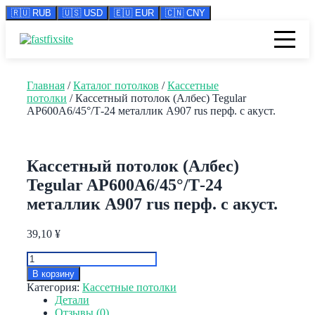
🇷🇺 RUB
🇺🇸 USD
🇪🇺 EUR
🇨🇳 CNY
Перейти
к
содержимому
Главная
/
Каталог потолков
/
Кассетные
потолки
/ Кассетный потолок (Албес) Tegular
AP600A6/45°/Т-24 металлик А907 rus перф. с акуст.
Кассетный потолок (Албес)
Tegular AP600A6/45°/Т-24
металлик А907 rus перф. с акуст.
39,10
¥
Количество
товара
В корзину
Кассетный
Категория:
Кассетные потолки
потолок
Детали
(Албес)
Отзывы (0)