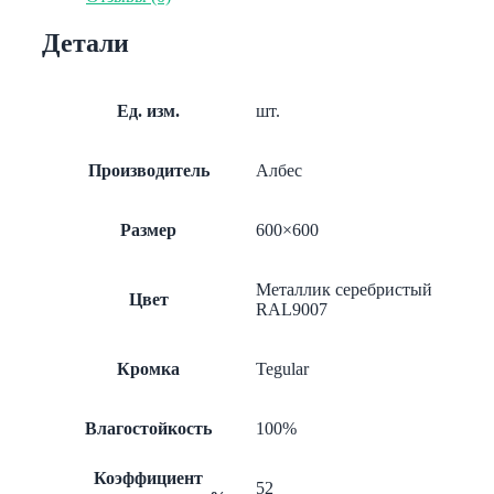
Tegular
AP600A6/45°/
Детали
Т-24
металлик
А907
rus
Ед. изм.
шт.
перф.
с
акуст.
Производитель
Албес
Размер
600×600
Металлик серебристый
Цвет
RAL9007
Кромка
Tegular
Влагостойкость
100%
Коэффициент
52