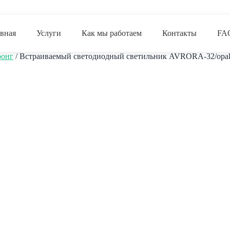
авная
Услуги
Как мы работаем
Контакты
FA
ронг
/ Встраиваемый светодиодный светильник AVRORA-32/opal-s