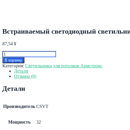
Встраиваемый светодиодный светильник
87,54
¥
Количество
товара
В корзину
Встраиваемый
Категория:
Светильники для потолков Армстронг
светодиодный
Детали
светильник
Отзывы (0)
AVRORA-
32/opal-
Детали
sand
603х603
(IP20,
4000К)
Производитель
CSVT
для
потолков
Грильято
Мощность
32