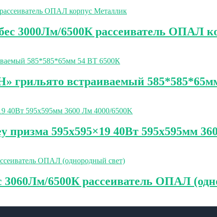
ес 3000Лм/6500К рассеиватель ОПАЛ к
» грильято встраиваемый 585*585*65мм
 призма 595х595×19 40Вт 595х595мм 360
3060Лм/6500К рассеиватель ОПАЛ (одн